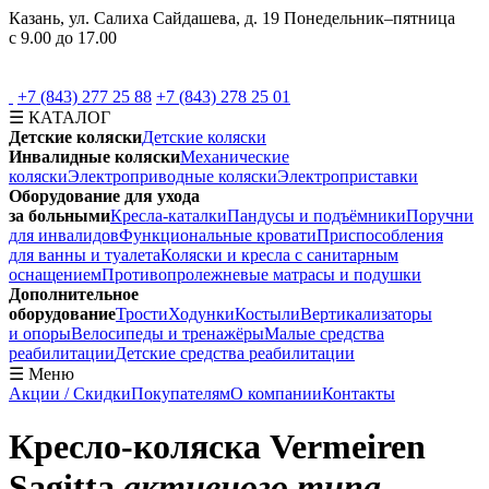
Казань, ул. Салиха Сайдашева, д. 19
Понедельник–пятница
с 9.00 до 17.00
+7 (843) 277 25 88
+7 (843) 278 25 01
☰ КАТАЛОГ
Детские коляски
Детские коляски
Инвалидные коляски
Механические
коляски
Электроприводные коляски
Электроприставки
Оборудование для ухода
за больными
Кресла‑каталки
Пандусы и подъёмники
Поручни
для инвалидов
Функциональные кровати
Приспособления
для ванны и туалета
Коляски и кресла с санитарным
оснащением
Противопролежневые матрасы и подушки
Дополнительное
оборудование
Трости
Ходунки
Костыли
Вертикализаторы
и опоры
Велосипеды и тренажёры
Малые средства
реабилитации
Детские средства реабилитации
☰ Меню
Акции / Скидки
Покупателям
О компании
Контакты
Кресло-коляска
Vermeiren
Sagitta
активного типа